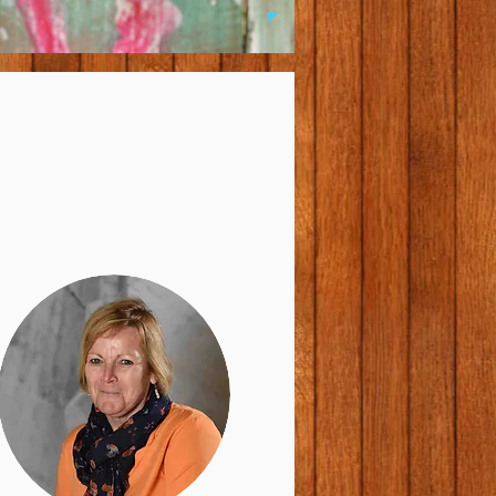
I'm an image titl
Describe your image here.