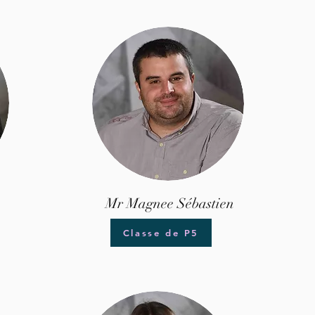
Mr Magnee Sébastien
Classe de P5