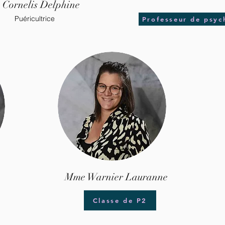
Cornelis Delphine
Puéricultrice
Professeur de psyc
Mme Warnier Lauranne
Classe de P2