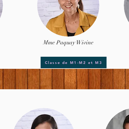
Mme Paquay Wivine
Classe de M1-M2 et M3