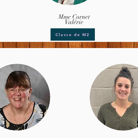
Mme Cornet
Valérie
Classe de M2