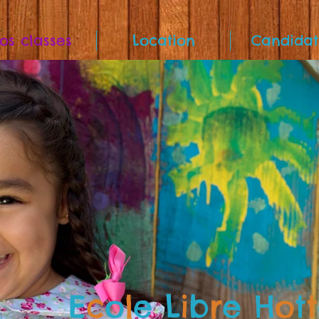
os classes
Location
Candidat
E
c
o
l
e L
i
b
r
e H
o
t
t