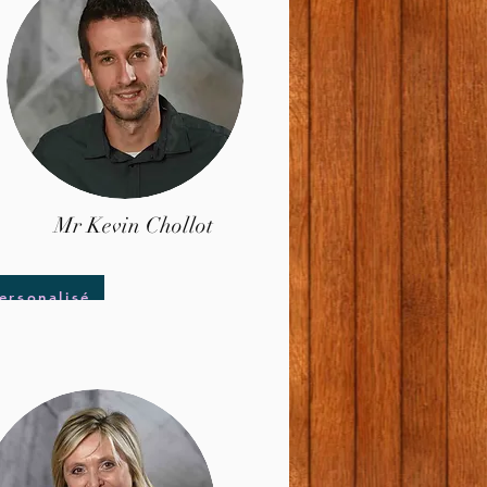
Mr Kevin Chollot
rsonalisé