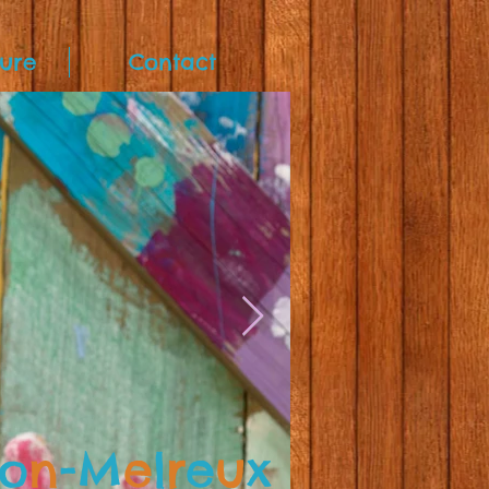
ure
Contact
o
n
-M
e
l
r
e
u
x