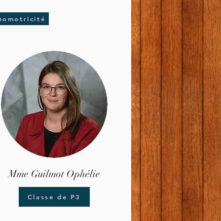
homotricité
Mme Guilmot Ophélie
Classe de P3